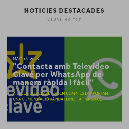
NOTICIES DESTACADES
VEURE-HO TOT
MAIG 13. 2025
"Contacta amb Televideo
Clavé per WhatsApp de
manera ràpida i fàcil"
A TELEVIDEO CLAVÉ, SABEM COM N’ÉS D’IMPORTANT
UNA COMUNICACIÓ RÀPIDA I DIRECTA. PER AIXÒ,...