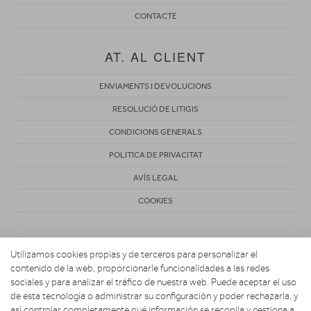
CONTACTE
AT. AL CLIENT
ENVIAMENTS I DEVOLUCIONS
RESOLUCIÓ DE LITIGIS
CONDICIONS GENERALS
POLITICA DE PRIVACITAT
AVÍS LEGAL
COOKIES
Utilizamos cookies propias y de terceros para personalizar el
contenido de la web, proporcionarle funcionalidades a las redes
sociales y para analizar el tráfico de nuestra web. Puede aceptar el uso
de esta tecnología o administrar su configuración y poder rechazarla, y
Copyright 2026. TELEVIDEO CLAVÉ
así controlar completamente qué información se recopila y gestiona a