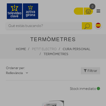
0
TERMÒMETRES
HOME
CURA PERSONAL
PETIT ELECTRO
TERMÒMETRES
Ordenar per:
Filtrar
Rellevància
Stock inmediato