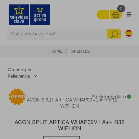
0
HOME
OFERTES
Ordenar per:
Rellevància
OFERTA
Stock inmediato
ACON.SPLIT ARTICA WHAP09V1 A++ R32
WIFI ION