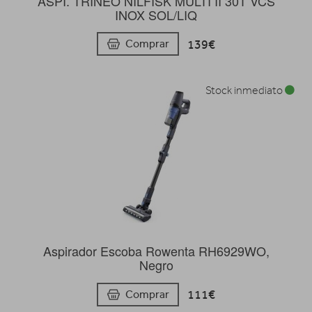
ASPI. TRINEO NILFISK MULTI II 30T VCS
INOX SOL/LIQ
139€
Comprar
Stock inmediato
Aspirador Escoba Rowenta RH6929WO,
Negro
111€
Comprar