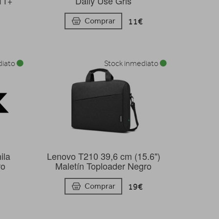
11+
Daily Use Gris
11€
Comprar
diato
Stock inmediato
ila
Lenovo T210 39,6 cm (15.6")
ro
Maletín Toploader Negro
19€
Comprar