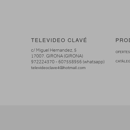
TELEVIDEO CLAVÉ
PRO
c/ Miguel Hernandez, 5
OFERTE
17007. GIRONA (GIRONA)
972224370 - 607558956 (whatsapp)
CATÀLE
televideoclave4@hotmail.com