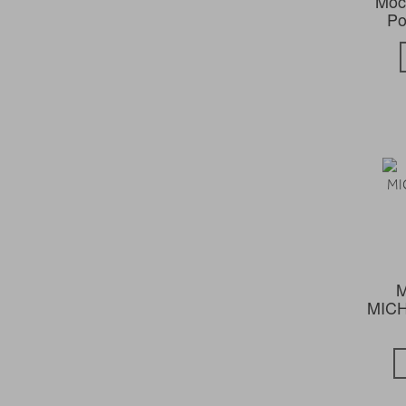
Moch
Po
MICH