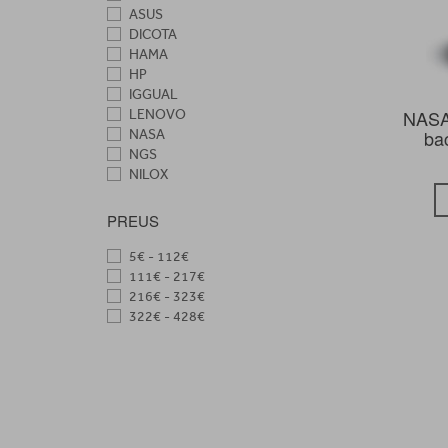
ASUS
DICOTA
HAMA
HP
IGGUAL
NASA
LENOVO
ba
NASA
NGS
NILOX
PHOENIX
SAMSUNG
PREUS
SILVER HT
SMILE
5€ - 112€
SONY
111€ - 217€
SPARCO
216€ - 323€
SPC
322€ - 428€
SUBBLIM
TARGUS
TCL
WOXTER
XIAOMI