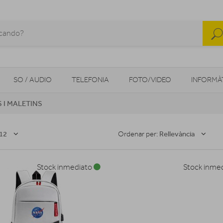
SO / AUDIO
TELEFONIA
FOTO/VIDEO
INFORMÀ
 I MALETINS
MOBILITAT URBANA
NAVEGADORS GPS
CONSOLES
12
Rellevància
Ordenar per:
Stock inmediato
Stock inme