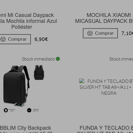
omi Mi Casual Daypack
MOCHILA XIAOMI
la Mochila informal Azul
MICASUAL DAYPACK B
Poliéster
7,10
Comprar
6,90€
Comprar
Stock inmediato
Stock inme
BBLIM City Backpack
FUNDA Y TECLADO 