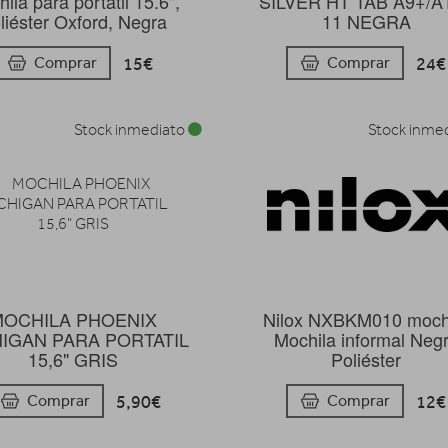
ila para portátil 15.6",
SILVER HT TAB A9+/A
liéster Oxford, Negra
11 NEGRA
15€
24€
Comprar
Comprar
Stock inmediato
Stock inme
MOCHILA PHOENIX
Nilox NXBKM010 moch
IGAN PARA PORTATIL
Mochila informal Neg
15,6" GRIS
Poliéster
5,90€
12€
Comprar
Comprar