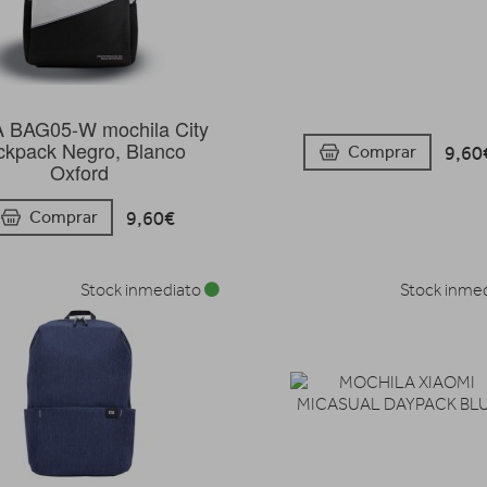
 BAG05-W mochila City
ckpack Negro, Blanco
9,60
Comprar
Oxford
9,60€
Comprar
Stock inmediato
Stock inme