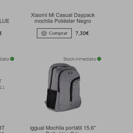
Xiaomi Mi Casual Daypack
LUE
mochila Poliéster Negro
€
7,30€
Comprar
diato
Stock inmediato
BT
iggual Mochila portátil 15.6"