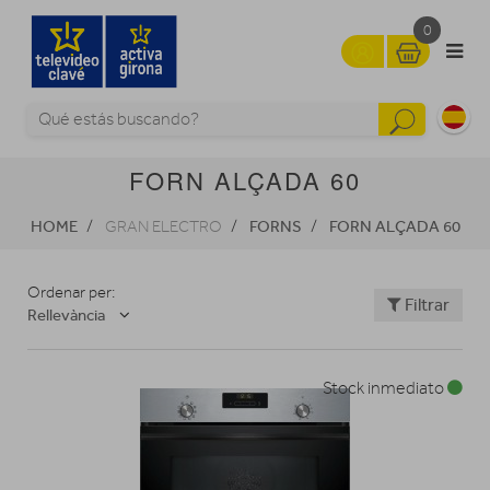
0
FORN ALÇADA 60
HOME
FORNS
FORN ALÇADA 60
GRAN ELECTRO
Ordenar per:
Filtrar
Rellevància
Stock inmediato