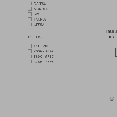
DAITSU
NORDEN
SPC
TAURUS
UFESA
Tauru
aire
PREUS
11€ - 200€
200€ - 389€
389€ - 578€
578€ - 767€