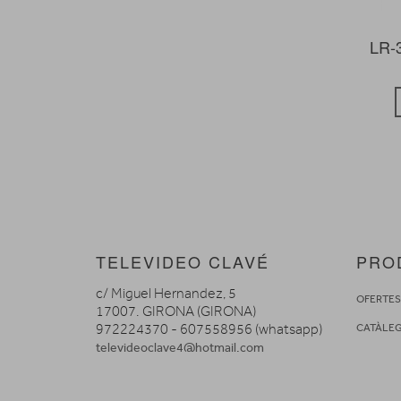
LR-
TELEVIDEO CLAVÉ
PRO
c/ Miguel Hernandez, 5
OFERTE
17007. GIRONA (GIRONA)
972224370 - 607558956 (whatsapp)
CATÀLE
televideoclave4@hotmail.com