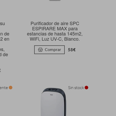
tsu
Purificador de aire SPC
ESPIRARE MAX para
ón de
estancias de hasta 145m2,
m2 en
WiFi, Luz UV-C, Blanco.
es,
58€
Comprar
d de
€
mente
Sin stock