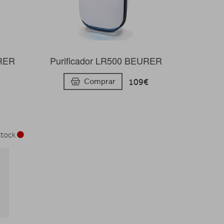
URER
Purificador LR500 BEURER
109€
Comprar
stock