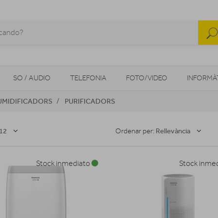
SO / AUDIO
TELEFONIA
FOTO/VIDEO
INFORMÀ
MIDIFICADORS
PURIFICADORS
MOBILITAT URBANA
NAVEGADORS GPS
CONSOLES
12
Rellevància
Ordenar per:
Stock inmediato
Stock inme