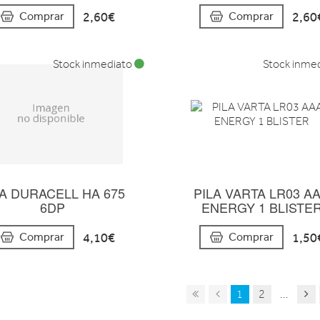
2,60€
2,60
Comprar
Comprar
Stock inmediato
Stock inme
LA DURACELL HA 675
PILA VARTA LR03 A
6DP
ENERGY 1 BLISTE
4,10€
1,50
Comprar
Comprar
1
2
...