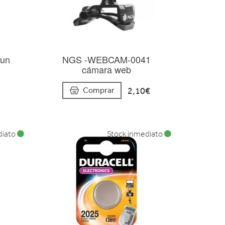
 un
NGS -WEBCAM-0041
cámara web
2,10€
Comprar
diato
Stock inmediato