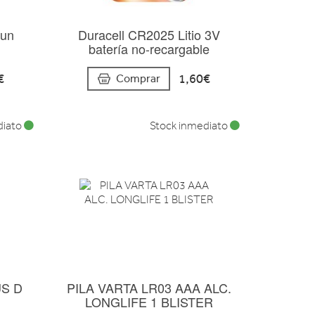
 un
Duracell CR2025 Litio 3V
batería no-recargable
€
1,60€
Comprar
diato
Stock inmediato
US D
PILA VARTA LR03 AAA ALC.
LONGLIFE 1 BLISTER