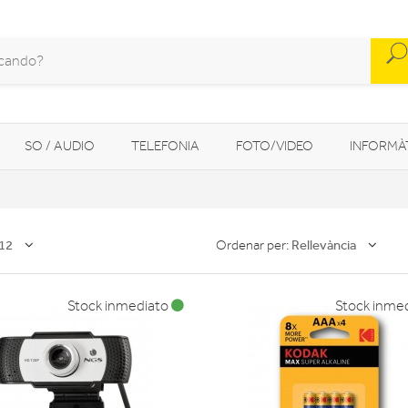
SO / AUDIO
TELEFONIA
FOTO/VIDEO
INFORMÀ
MOBILITAT URBANA
NAVEGADORS GPS
CONSOLES
12
Rellevància
Ordenar per:
Stock inmediato
Stock inme