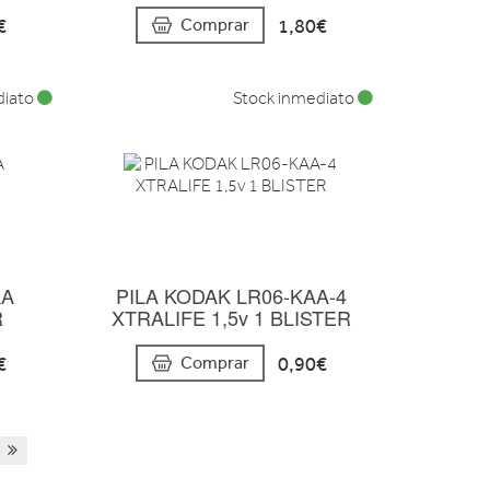
€
1,80€
Comprar
diato
Stock inmediato
AA
PILA KODAK LR06-KAA-4
R
XTRALIFE 1,5v 1 BLISTER
€
0,90€
Comprar