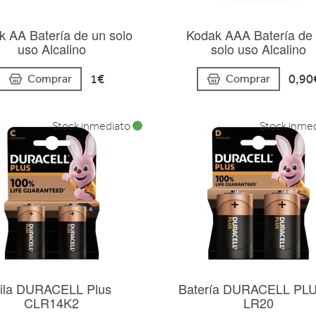
k AA Batería de un solo
Kodak AAA Batería de
uso Alcalino
solo uso Alcalino
1€
0,90
Comprar
Comprar
Stock inmediato
Stock inme
ila DURACELL Plus
Batería DURACELL PL
CLR14K2
LR20