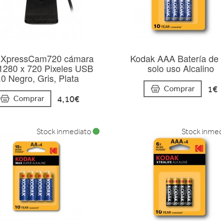
XpressCam720 cámara
Kodak AAA Batería de
1280 x 720 Pixeles USB
solo uso Alcalino
.0 Negro, Gris, Plata
1€
Comprar
4,10€
Comprar
Stock inmediato
Stock inme