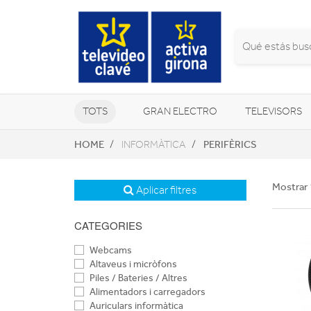
TOTS
GRAN ELECTRO
TELEVISORS
HOME
PERIFÈRICS
INFORMÀTICA
CLIMATITZACIÓ I CALEFACCIÓ
Mostrar 
Aplicar filtres
CATEGORIES
Webcams
Altaveus i micròfons
Piles / Bateries / Altres
Alimentadors i carregadors
Auriculars informàtica