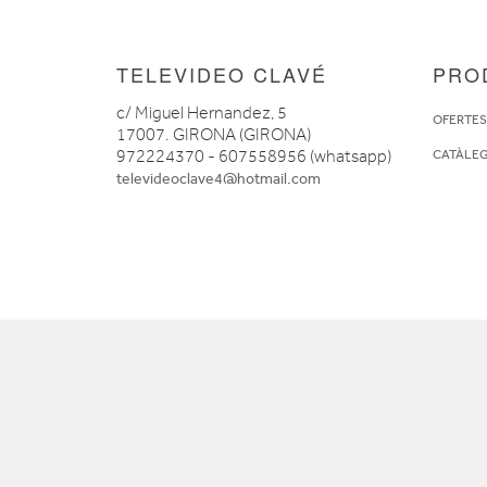
TELEVIDEO CLAVÉ
PRO
c/ Miguel Hernandez, 5
OFERTE
17007. GIRONA (GIRONA)
972224370 - 607558956 (whatsapp)
CATÀLE
televideoclave4@hotmail.com