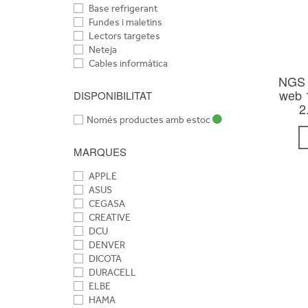
Base refrigerant
Fundes i maletins
Lectors targetes
Neteja
Cables informàtica
NGS 
web 
DISPONIBILITAT
2
Només productes amb estoc
MARQUES
APPLE
ASUS
CEGASA
CREATIVE
DCU
DENVER
DICOTA
DURACELL
ELBE
HAMA